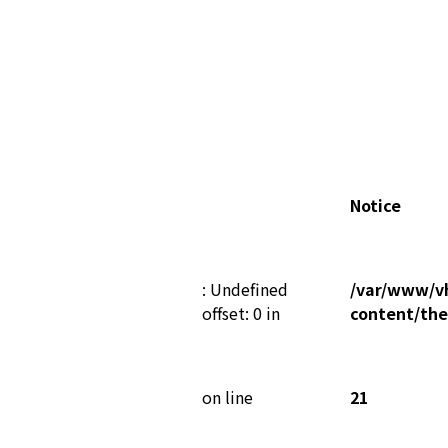
Notice
: Undefined
/var/www/vh
offset: 0 in
content/th
on line
21