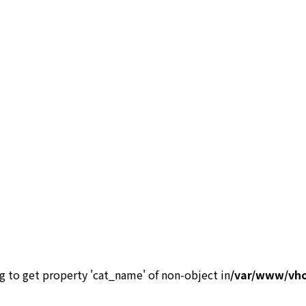
ng to get property 'cat_name' of non-object in
/var/www/vho