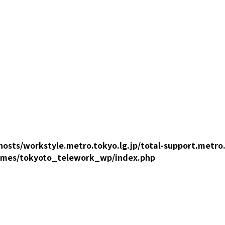
osts/workstyle.metro.tokyo.lg.jp/total-support.metro
emes/tokyoto_telework_wp/index.php