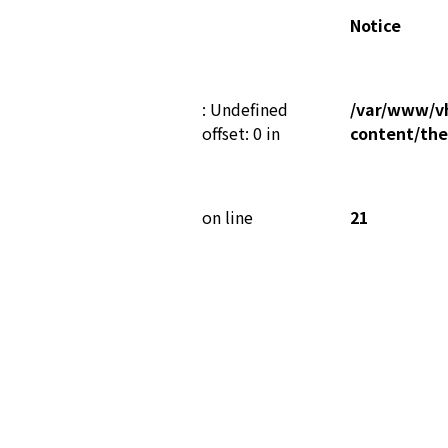
Notice
: Undefined
/var/www/vh
offset: 0 in
content/th
on line
21