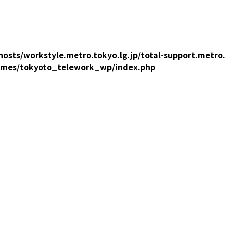
osts/workstyle.metro.tokyo.lg.jp/total-support.metro
emes/tokyoto_telework_wp/index.php