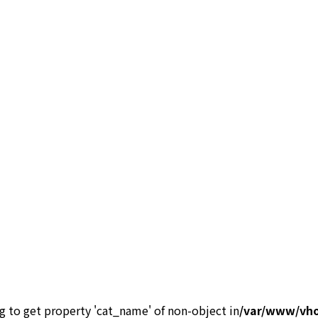
ng to get property 'cat_name' of non-object in
/var/www/vho