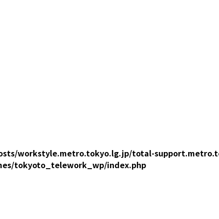
sts/workstyle.metro.tokyo.lg.jp/total-support.metro.t
mes/tokyoto_telework_wp/index.php