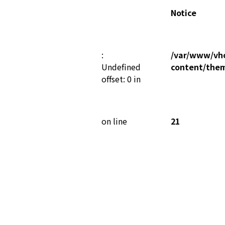
Notice
:
/var/www/vho
Undefined
content/the
offset: 0 in
on line
21