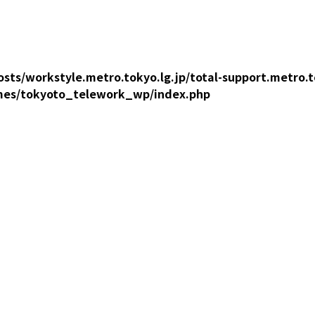
sts/workstyle.metro.tokyo.lg.jp/total-support.metro.t
mes/tokyoto_telework_wp/index.php