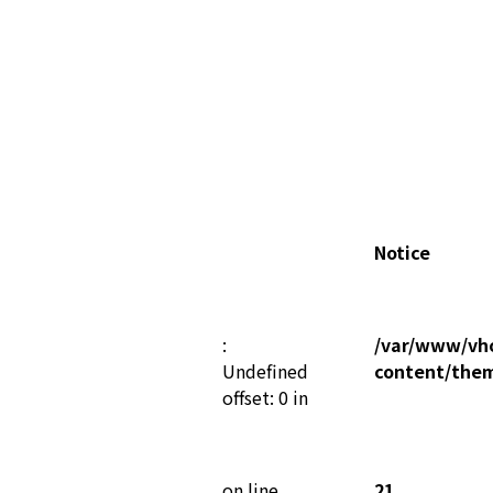
Notice
:
/var/www/vho
Undefined
content/the
offset: 0 in
on line
21